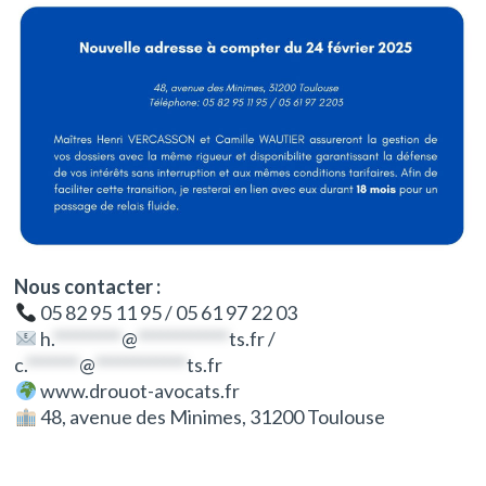
Nous contacter :
05 82 95 11 95 / 05 61 97 22 03
h.
*********
@
************
ts.fr
/
c.
*******
@
************
ts.fr
www.drouot-avocats.fr
48, avenue des Minimes, 31200 Toulouse